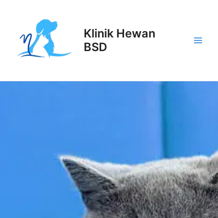
Lewati
Main
ke
Men
konten
Klinik Hewan
BSD