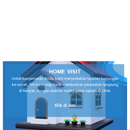
HOME VISIT
Untuk kenyamanan Anda, kami menyediakan layanan kunjungan
ke rumah. Tim kami siap hadir memberikan perawatan langsung
di tempat, dengan standar medis sama seperti di klinik.
Klik di sini