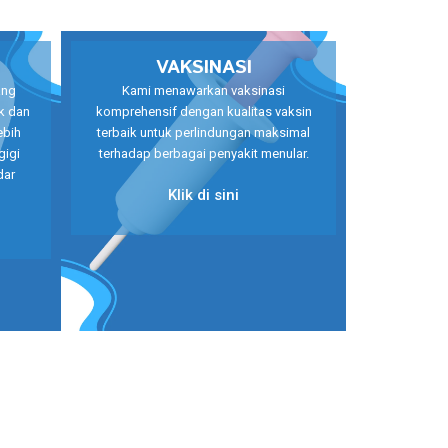
VAKSINASI
ang
Kami menawarkan vaksinasi
k dan
komprehensif dengan kualitas vaksin
ebih
terbaik untuk perlindungan maksimal
gigi
terhadap berbagai penyakit menular.
dar
Klik di sini