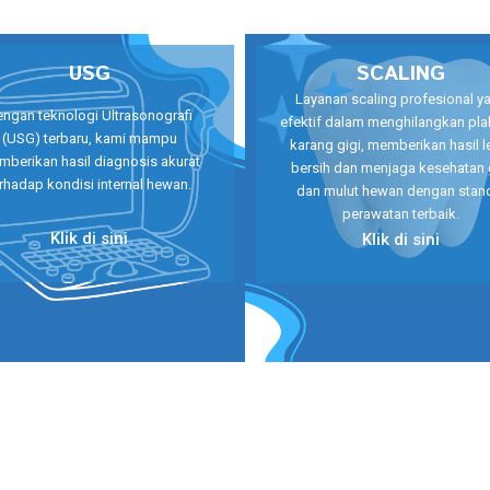
USG
SCALING
Layanan scaling profesional y
ngan teknologi Ultrasonografi
efektif dalam menghilangkan pla
(USG) terbaru, kami mampu
karang gigi, memberikan hasil l
berikan hasil diagnosis akurat
bersih dan menjaga kesehatan 
rhadap kondisi internal hewan.
dan mulut hewan dengan stan
perawatan terbaik.
Klik di sini
Klik di sini