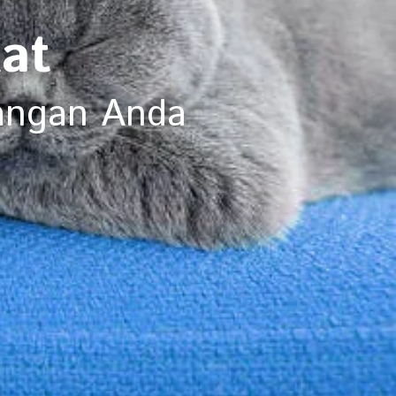
at
angan Anda