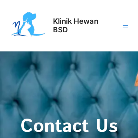
Lewati
Main
ke
Men
konten
Klinik Hewan
BSD
Contact Us