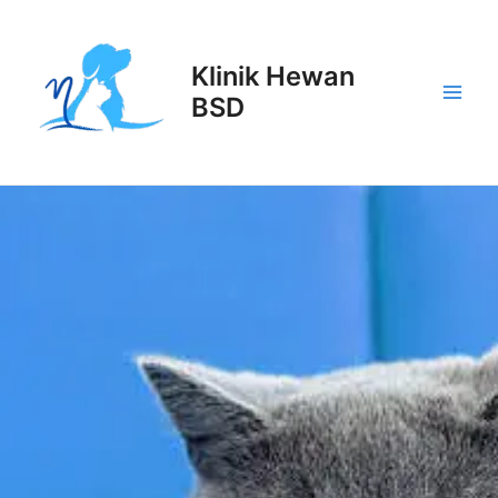
Lewati
Main
ke
Men
konten
Klinik Hewan
BSD