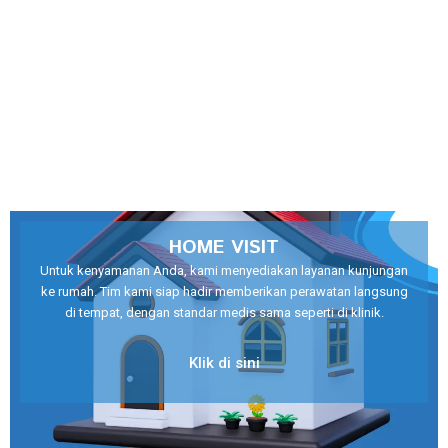
HOME VISIT
Untuk kenyamanan Anda, kami menyediakan layanan kunjungan
ke rumah. Tim kami siap hadir memberikan perawatan langsung
di tempat, dengan standar medis sama seperti di klinik.
Klik di sini